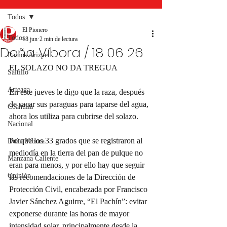
Todos
El Pionero
Todos
18 jun
2 min de lectura
Doña Víbora / 18 06 26
Ramos Arizpe
EL SOLAZO NO DA TREGUA
Saltillo
Arteaga
En este jueves le digo que la raza, después 
de sacar sus paraguas para taparse del agua, 
Coahuila
ahora los utiliza para cubrirse del solazo.
Nacional
Porque los 33 grados que se registraron al 
Doña Víbora
mediodía en la tierra del pan de pulque no 
Manzana Caliente
eran para menos, y por ello hay que seguir 
Opinión
las recomendaciones de la Dirección de 
Protección Civil, encabezada por Francisco 
Javier Sánchez Aguirre, “El Pachín”: evitar 
exponerse durante las horas de mayor 
intensidad solar, principalmente desde la 