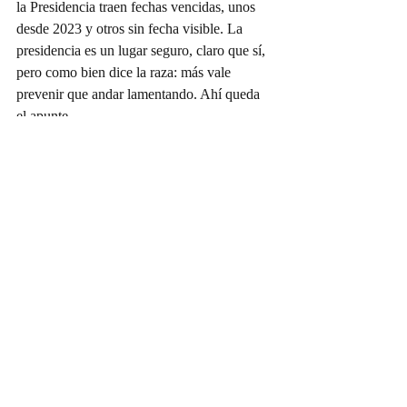
la Presidencia traen fechas vencidas, unos 
desde 2023 y otros sin fecha visible. La 
presidencia es un lugar seguro, claro que sí, 
pero como bien dice la raza: más vale 
prevenir que andar lamentando. Ahí queda 
el apunte.
Doña Víbora
Entradas recientes
Ver todo