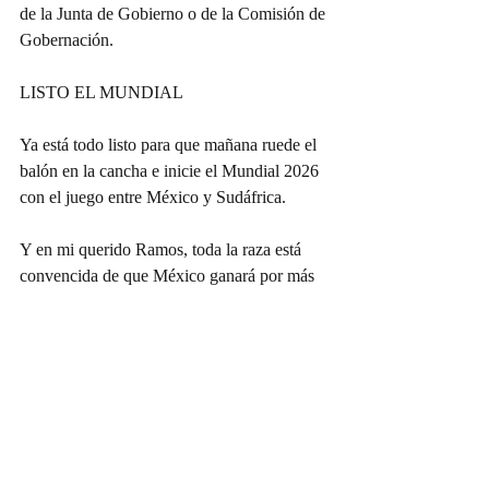
de la Junta de Gobierno o de la Comisión de 
Gobernación.
LISTO EL MUNDIAL
Ya está todo listo para que mañana ruede el 
balón en la cancha e inicie el Mundial 2026 
con el juego entre México y Sudáfrica.
Y en mi querido Ramos, toda la raza está 
convencida de que México ganará por más 
de dos goles y así seguirá avanzando. Pero 
por lo pronto hay que apoyar a la Selección 
Mexicana y gritar a todo pulmón.
Doña Víbora