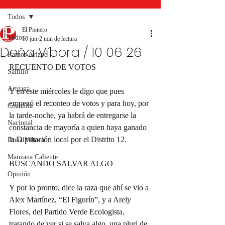
Todos
El Pionero
Todos
10 jun
2 min de lectura
Doña Víbora / 10 06 26
Ramos Arizpe
RECUENTO DE VOTOS
Saltillo
Arteaga
Y en este miércoles le digo que pues 
empezó el reconteo de votos y para hoy, por 
Coahuila
la tarde-noche, ya habrá de entregarse la 
Nacional
constancia de mayoría a quien haya ganado 
la Diputación local por el Distrito 12.
Doña Víbora
Manzana Caliente
BUSCANDO SALVAR ALGO
Opinión
Y por lo pronto, dice la raza que ahí se vio a 
Alex Martínez, “El Figurín”, y a Arely 
Flores, del Partido Verde Ecologista, 
tratando de ver si se salva algo, una pluri de 