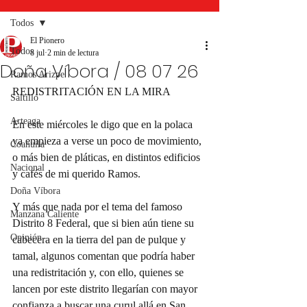
Todos
El Pionero
Todos
8 jul
2 min de lectura
Doña Víbora / 08 07 26
Ramos Arizpe
REDISTRITACIÓN EN LA MIRA
Saltillo
Arteaga
En este miércoles le digo que en la polaca 
ya empieza a verse un poco de movimiento, 
Coahuila
o más bien de pláticas, en distintos edificios 
Nacional
y cafés de mi querido Ramos.
Doña Víbora
Y más que nada por el tema del famoso 
Manzana Caliente
Distrito 8 Federal, que si bien aún tiene su 
Opinión
cabecera en la tierra del pan de pulque y 
tamal, algunos comentan que podría haber 
una redistritación y, con ello, quienes se 
lancen por este distrito llegarían con mayor 
confianza a buscar una curul allá en San 