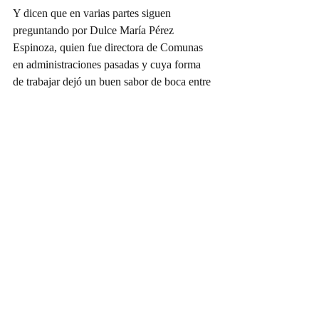
Y dicen que en varias partes siguen 
preguntando por Dulce María Pérez 
Espinoza, quien fue directora de Comunas 
en administraciones pasadas y cuya forma 
de trabajar dejó un buen sabor de boca entre 
mucha raza. Hoy se desempeña como 
regidora.
Sin duda, Dulce tiene madera para más y ha 
dado buenos resultados. Solo falta que se 
alineen los astros a su favor, porque quienes 
la conocen aseguran que sabe responder a 
los encargos que le confieren.
Doña Víbora