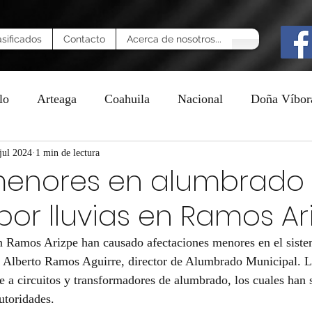
asificados
Contacto
Acerca de nosotros...
lo
Arteaga
Coahuila
Nacional
Doña Víbor
n
jul 2024
1 min de lectura
enores en alumbrado
por lluvias en Ramos Ar
 en Ramos Arizpe han causado afectaciones menores en el sist
e Alberto Ramos Aguirre, director de Alumbrado Municipal. L
e a circuitos y transformadores de alumbrado, los cuales han 
utoridades.