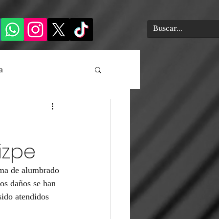
a
izpe
ema de alumbrado 
os daños se han 
sido atendidos 