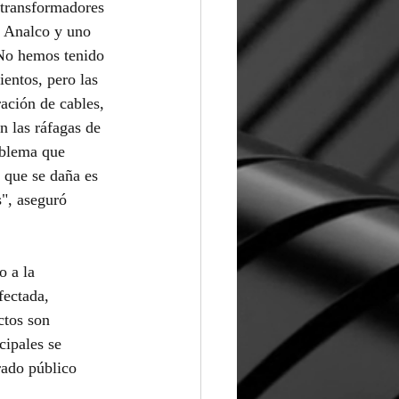
 transformadores 
r Analco y uno 
"No hemos tenido 
entos, pero las 
ación de cables, 
n las ráfagas de 
oblema que 
 que se daña es 
", aseguró 
 a la 
fectada, 
ctos son 
cipales se 
rado público 