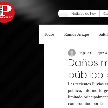
Noticias de hoy
Cl
Todos
Ramos Arizpe
Saltil
Manzana Caliente
Rogelio Gil López
Opinió
4 
Daños m
público 
Las recientes lluvias
público, informó Jorg
limitado principalment
con prontitud por las a