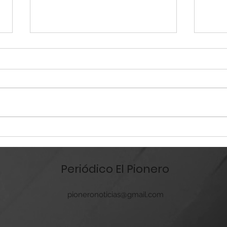
Alertan a 80 familias por
Supe
riesgo de inundaciones
clav
Vall
Periódico El Pionero
pioneronoticias@gmail.com