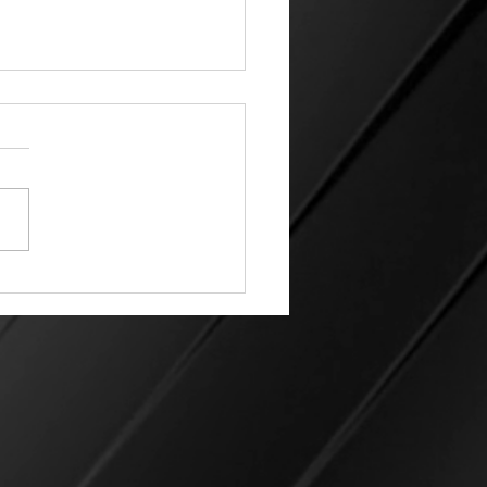
rvisa Tomás obra
e en Camino Real del
e