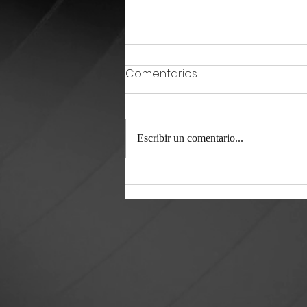
Comentarios
Escribir un comentario...
Crecen grupos de
seguridad por WhatsApp
en Ramos Arizpe previo a
elecciones