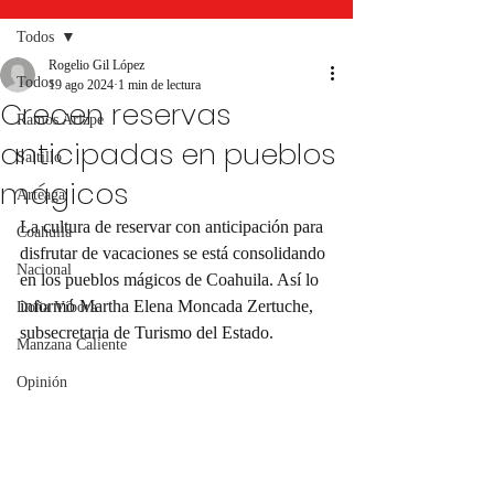
Todos
Rogelio Gil López
Todos
19 ago 2024
1 min de lectura
Crecen reservas
Ramos Arizpe
anticipadas en pueblos
Saltillo
mágicos
Arteaga
La cultura de reservar con anticipación para 
Coahuila
disfrutar de vacaciones se está consolidando 
Nacional
en los pueblos mágicos de Coahuila. Así lo 
informó Martha Elena Moncada Zertuche, 
Doña Víbora
subsecretaria de Turismo del Estado.
Manzana Caliente
Opinión