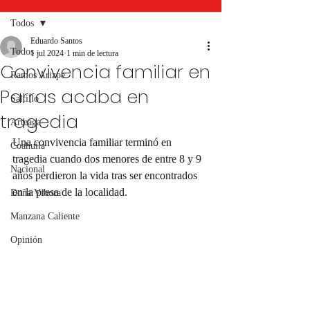
Todos
Eduardo Santos
Todos
1 jul 2024
1 min de lectura
Convivencia familiar en
Ramos Arizpe
Parras acaba en
Saltillo
tragedia
Arteaga
Una convivencia familiar terminó en 
Coahuila
tragedia cuando dos menores de entre 8 y 9 
Nacional
años perdieron la vida tras ser encontrados 
en la presa de la localidad.
Doña Víbora
Manzana Caliente
Opinión