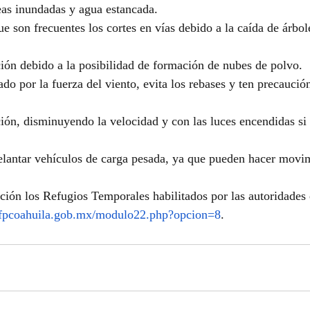
eas inundadas y agua estancada.
e son frecuentes los cortes en vías debido a la caída de árbol
ón debido a la posibilidad de formación de nubes de polvo.
tado por la fuerza del viento, evita los rebases y ten precaució
ón, disminuyendo la velocidad y con las luces encendidas si l
elantar vehículos de carga pesada, ya que pueden hacer movi
ación los Refugios Temporales habilitados por las autoridades 
l.sfpcoahuila.gob.mx/modulo22.php?opcion=8
.