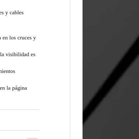
es y cables 
n en los cruces y 
a visibilidad es 
mientos 
en la página 