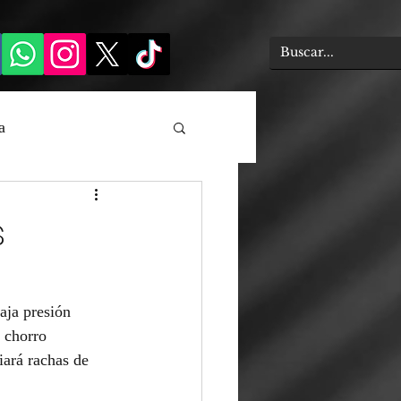
a
s
aja presión 
 chorro 
ará rachas de 