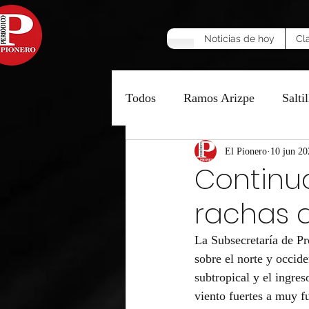
Noticias de hoy
Cl
Todos
Ramos Arizpe
Saltil
Manzana Caliente
El Pionero
10 jun 20
Opinió
Continua
rachas d
La Subsecretaría de Pr
sobre el norte y occide
subtropical y el ingre
viento fuertes a muy f