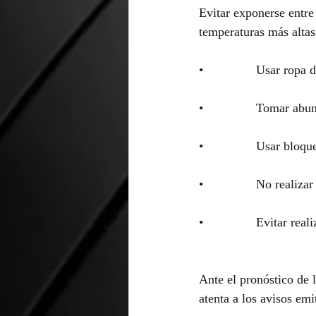
Evitar exponerse entre
temperaturas más altas
•               Usar rop
•               Tomar a
•               Usar bl
•               No realiz
•               Evitar re
Ante el pronóstico de l
atenta a los avisos em