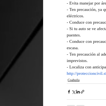
- Evita manejar por ár
- Ten precaución, ya qu
eléctricos.
- Conduce con precauci
- Si tu auto se ve afec
puentes.
- Conduce con precauci
escasa.
- Ten precaución al ad
imprevistos.
- Localiza con anticip
http://proteccioncivi
Coahuila