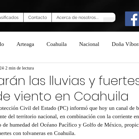
asificados
Contacto
Acerca de nosotros...
lo
Arteaga
Coahuila
Nacional
Doña Víbor
24
n
2 min de lectura
rán las lluvias y fuerte
e viento en Coahuila
otección Civil del Estado (PC) informó que hoy un canal de b
nte del territorio nacional, en combinación con la corriente en
so de humedad del Océano Pacífico y Golfo de México, propici
uertes con tolvaneras en Coahuila.