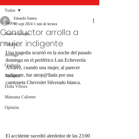
Todos
Eduardo Santos
Todos
30 sept 2024
1 min de lectura
Conductor arrolla a
Ramos Arizpe
mujer indigente
Saltillo
Una tragedia ocurrió en la noche del pasado 
Arteaga
domingo en el periférico Luis Echeverría 
Coahuila
Álvarez, cuando una mujer, al parecer 
indigente, fue atrop@llada por una 
Nacional
camioneta Chevrolet Silverado blanca.
Doña Víbora
Manzana Caliente
Opinión
El accidente sucedió alrededor de las 23:00 