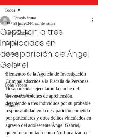
Todos
Eduardo Santos
Todos
28 jun 2024
1 min de lectura
Capturan a tres
Ramos Arizpe
Implicados en
Saltillo
desaparición de Ángel
Arteaga
Gabriel
Coahuila
Elementos de la Agencia de Investigación 
Nacional
Criminal adscritos a la Fiscalía de Personas 
Doña Víbora
Desaparecidas ejecutaron la noche del 
Manzana Caliente
jueves tres órdenes de aprehensión, 
deteniendo a tres individuos por su probable 
Opinión
responsabilidad en la desaparición cometida 
por particulares y otros delitos vinculados en 
agravio del adolescente Ángel Gabriel, 
quien fue reportado como No Localizado el 