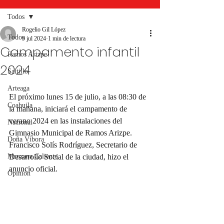
Todos
Rogelio Gil López
Todos
9 jul 2024
1 min de lectura
Campamento infantil
Ramos Arizpe
2024
Saltillo
Arteaga
El próximo lunes 15 de julio, a las 08:30 de 
Coahuila
la mañana, iniciará el campamento de 
verano 2024 en las instalaciones del 
Nacional
Gimnasio Municipal de Ramos Arizpe. 
Doña Víbora
Francisco Solís Rodríguez, Secretario de 
Manzana Caliente
Desarrollo Social de la ciudad, hizo el 
anuncio oficial.
Opinión