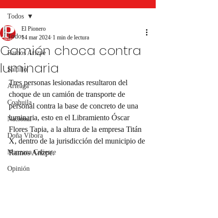
Todos
El Pionero
Todos
14 mar 2024
1 min de lectura
Camión choca contra
Ramos Arizpe
luminaria
Saltillo
Tres personas lesionadas resultaron del 
Arteaga
choque de un camión de transporte de 
Coahuila
personal contra la base de concreto de una 
luminaria, esto en el Libramiento Óscar 
Nacional
Flores Tapia, a la altura de la empresa Titán 
Doña Víbora
X, dentro de la jurisdicción del municipio de 
Manzana Caliente
Ramos Arizpe.
Opinión