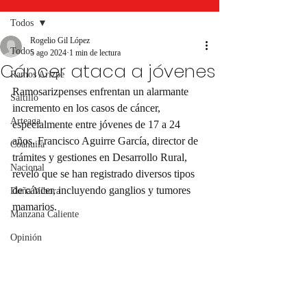
Todos
Rogelio Gil López
Todos
5 ago 2024
1 min de lectura
Cáncer ataca a jóvenes
Ramos Arizpe
Ramosarizpenses enfrentan un alarmante 
Saltillo
incremento en los casos de cáncer, 
Arteaga
especialmente entre jóvenes de 17 a 24 
años. Francisco Aguirre García, director de 
Coahuila
trámites y gestiones en Desarrollo Rural, 
Nacional
reveló que se han registrado diversos tipos 
de cáncer, incluyendo ganglios y tumores 
Doña Víbora
mamarios.
Manzana Caliente
Opinión