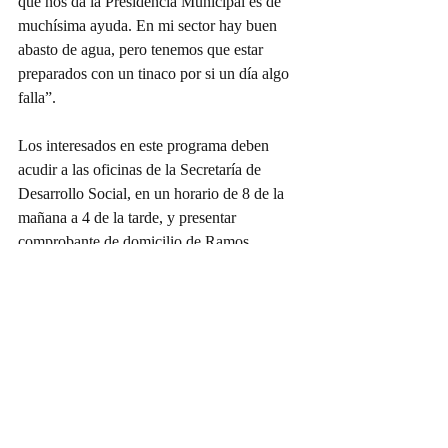
que nos da la Presidencia Municipal es de 
muchísima ayuda. En mi sector hay buen 
abasto de agua, pero tenemos que estar 
preparados con un tinaco por si un día algo 
falla”.
Los interesados en este programa deben 
acudir a las oficinas de la Secretaría de 
Desarrollo Social, en un horario de 8 de la 
mañana a 4 de la tarde, y presentar 
comprobante de domicilio de Ramos 
Arizpe, copia de identificación oficial y 
realizar el pago en el área de cajas.
Ramos Arizpe