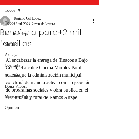
Todos
Rogelio Gil López
Todos
18 jul 2024
2 min de lectura
Beneficia para+2 mil
Ramos Arizpe
familias
Saltillo
Arteaga
Al encabezar la entrega de Tinacos a Bajo 
Coahuila
Costo, el alcalde Chema Morales Padilla 
reiteró que la administración municipal 
Nacional
concluirá de manera activa con la ejecución 
Doña Víbora
de programas sociales y obra pública en el 
Manzana Caliente
área urbana y rural de Ramos Arizpe.
Opinión