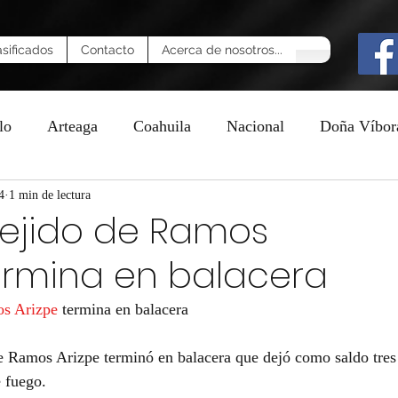
asificados
Contacto
Acerca de nosotros...
lo
Arteaga
Coahuila
Nacional
Doña Víbor
4
n
1 min de lectura
 ejido de Ramos
ermina en balacera
s Arizpe
 termina en balacera
e Ramos Arizpe terminó en balacera que dejó como saldo tres
 fuego.