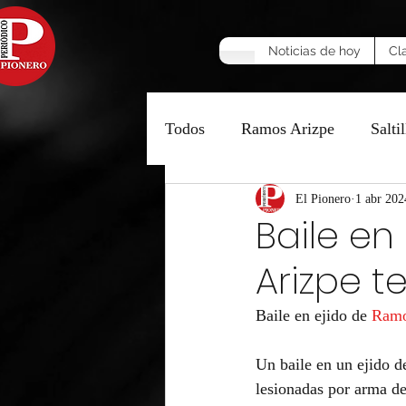
Noticias de hoy
Cl
Todos
Ramos Arizpe
Saltil
Manzana Caliente
El Pionero
1 abr 202
Opinió
Baile en
Arizpe t
Baile en ejido de 
Ramo
Un baile en un ejido d
lesionadas por arma de