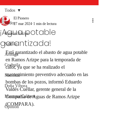
Todos
El Pionero
Todos
27 mar 2024
1 min de lectura
¡Agua potable
Ramos Arizpe
garantizada!
Saltillo
Está garantizado el abasto de agua potable 
Arteaga
en Ramos Arizpe para la temporada de 
Coahuila
calor, ya que se ha realizado el 
mantenimiento preventivo adecuado en las 
Nacional
bombas de los pozos, informó Eduardo 
Doña Víbora
Valdés Cuéllar, gerente general de la 
Manzana Caliente
Compañía de Aguas de Ramos Arizpe 
(COMPARA).
Opinión