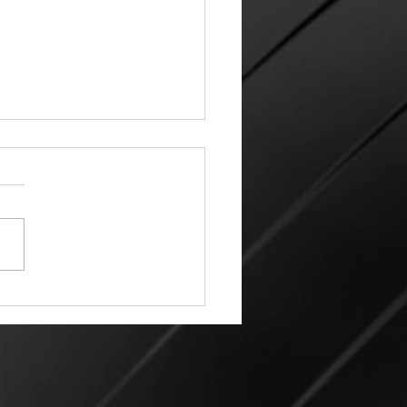
rvisa Tomás obra
e en Camino Real del
e