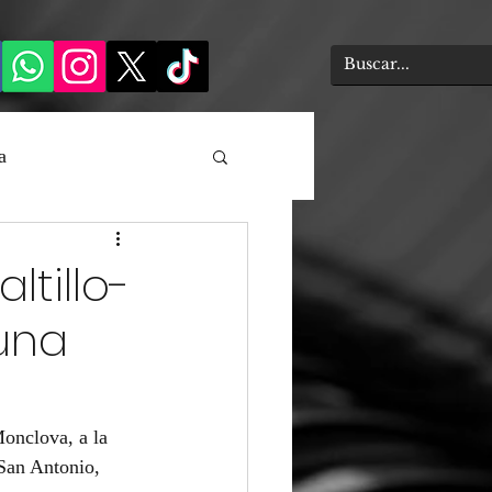
a
ltillo-
una
Monclova, a la 
San Antonio, 