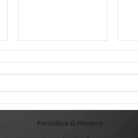
Alertan a 80 familias por
Supe
riesgo de inundaciones
clav
Vall
Periódico El Pionero