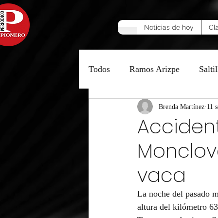
Noticias de hoy
Cl
Todos
Ramos Arizpe
Saltil
Manzana Caliente
Brenda Martínez
Opinió
11 
Accidente
Monclov
vaca
La noche del pasado mar
altura del kilómetro 6