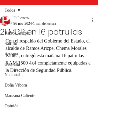
Todos
El Pionero
Todos
26 nov 2024
1 min de lectura
21 MDP en 16 patrullas
Ramos Arizpe
Con el respaldo del Gobierno del Estado, el 
Saltillo
alcalde de Ramos Arizpe, Chema Morales 
Arteaga
Padilla, entregó esta mañana 16 patrullas 
RAM 1500 4x4 completamente equipadas a 
Coahuila
la Dirección de Seguridad Pública.
Nacional
Doña Víbora
Manzana Caliente
Opinión