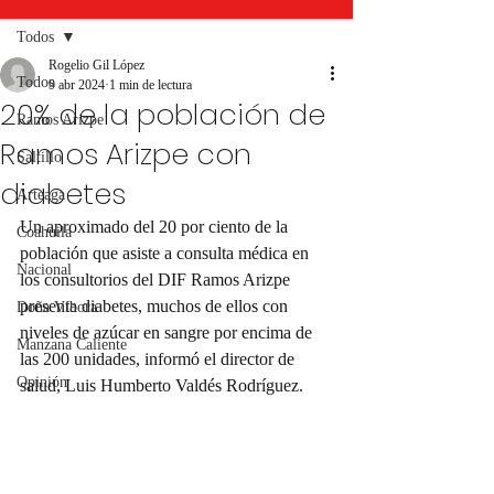
Todos
Rogelio Gil López
Todos
9 abr 2024
1 min de lectura
20% de la población de
Ramos Arizpe
Ramos Arizpe con
Saltillo
diabetes
Arteaga
Un aproximado del 20 por ciento de la 
Coahuila
población que asiste a consulta médica en 
Nacional
los consultorios del DIF Ramos Arizpe 
presenta diabetes, muchos de ellos con 
Doña Víbora
niveles de azúcar en sangre por encima de 
Manzana Caliente
las 200 unidades, informó el director de 
Opinión
salud, Luis Humberto Valdés Rodríguez.